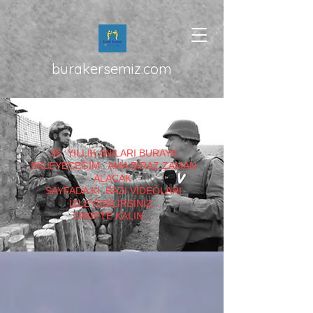
burakersemiz.com
36 YILLIK ANILARI BURAYA
EKLEYECEĞİM.. AMA BİRAZ ZAMAN
ALACAK
SAYFADA Kİ BAZI VİDEOLARI
İZLEYEBİLİRSİNİZ..
TAKİPTE KALIN....